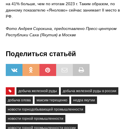
на 41% больше, чем по итогам 2023 г. Таким образом, по
данному показателю «Янолово» сейчас занимает II место в
РФ.
Фото Андрея Сорокина, предоставлено Пресс-центром
Республики Саха (Якутия) в Москве
Поделиться статьёй
добыча железной руды
добыча железной руды в россии
добыча олова
максим терещенко
недра якутии
новости горнодобывающей промышленности
новости горной промышленности
новости горной промышленности россии