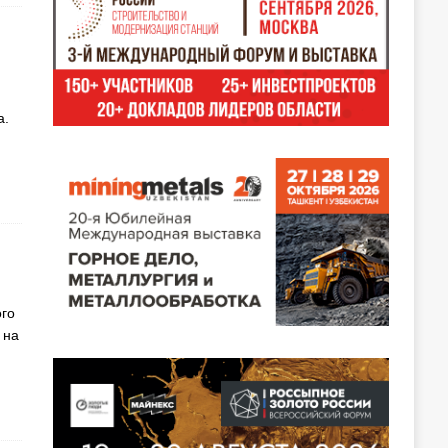
а.
ого
 на