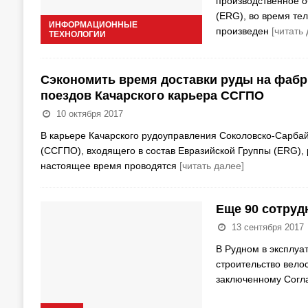
производственное о
(ERG), во время те
ИНФОРМАЦИОННЫЕ
произведен
[читать
ТЕХНОЛОГИИ
Сэкономить время доставки руды на фаб
поездов Качарского карьера ССГПО
10 октября 2017
В карьере Качарского рудоуправления Соколовско-Сарбай
(ССГПО), входящего в состав Евразийской Группы (ERG), 
настоящее время проводятся
[читать далее]
Еще 90 сотруд
13 сентября 2017
В Рудном в эксплуа
строительство вело
заключенному Сог