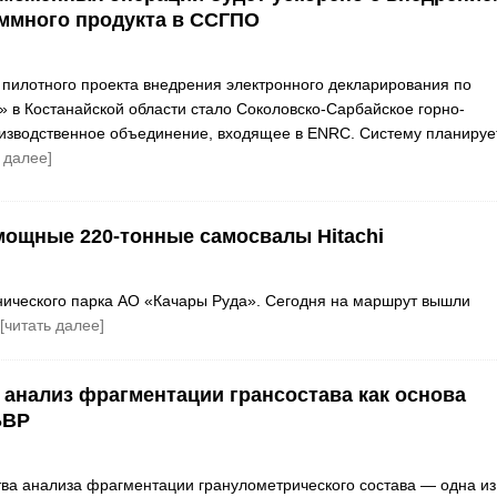
ммного продукта в ССГПО
пилотного проекта внедрения электронного декларирования по
» в Костанайской области стало Соколовско-Сарбайское горно-
изводственное объединение, входящее в ENRC. Систему планируе
 далее]
мощные 220-тонные самосвалы Hitachi
нического парка АО «Качары Руда». Сегодня на маршрут вышли
[читать далее]
: анализ фрагментации грансостава как основа
БВР
ва анализа фрагментации гранулометрического состава — одна из