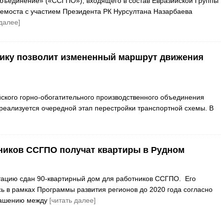
бъединение» («ССГПО»), входящего в состав Евразийской Группы
лемоста с участием Президента РК Нурсултана Назарбаева
 далее]
рику позволит измененный маршрут движения
ского горно-обогатительного производственного объединения
реализуется очередной этап перестройки транспортной схемы. В
ников ССГПО получат квартиры в Рудном
тацию сдан 90-квартирный дом для работников ССГПО. Его
сь в рамках Программы развития регионов до 2020 года согласно
лашению между
[читать далее]