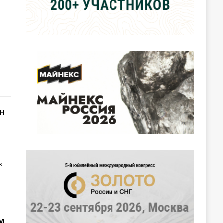
н
в
-
м