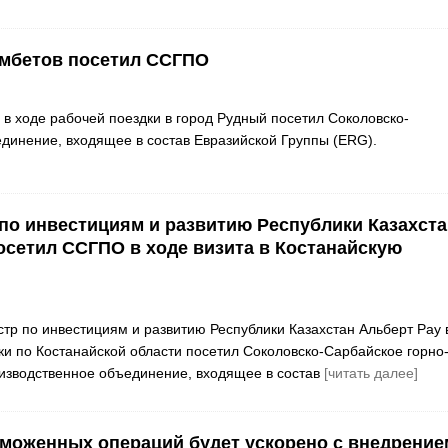
амбетов посетил ССГПО
в ходе рабочей поездки в город Рудный посетил Соколовско-
динение, входящее в состав Евразийской Группы (ERG).
по инвестициям и развитию Республики Казахста
осетил ССГПО в ходе визита в Костанайскую
тр по инвестициям и развитию Республики Казахстан Альберт Рау 
ки по Костанайской области посетил Соколовско-Cарбайское горно
изводственное объединение, входящее в состав
[читать далее]
моженных операций будет ускорено с внедрение