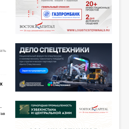
тать
х
-
тав