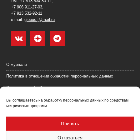
тел. +7 913 534-80-12,
+7 906 911-27-03,
+7 913 532-92-11
e-mail:
globus-j@mail.ru
О журнале
Политика в отношении обработки персональных данных
Согласие на обработку персональных данных
Пользовательское соглашение (оферта)
Вы соглашаетесь на обработку персональных данных по средствам
метрических программ.
Согласие на получение рекламных материалов
Рекламодателям
Принять
Контакты
Отказаться