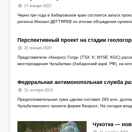
27 января 2022
Через три года в Хабаровском крае состоится запуск про
региона Михаил ДЕГТЯРЕВ по итогам обсуждения проект
Перспективный проект на стадии геологор
21 января 2020
Представители «Кинросс Голд» (TSX: K; NYSE: KGC) расск
месторождения Чульбаткан (Хабароский карй, РФ), на ко
Федеральная антимонопольная служба раз
31 октября 2019
Предположительная сума сделки составит 283 млн. долл
Чульбатканского проекта фирме Кинросс. На сегодня вла
Чукотка — нов