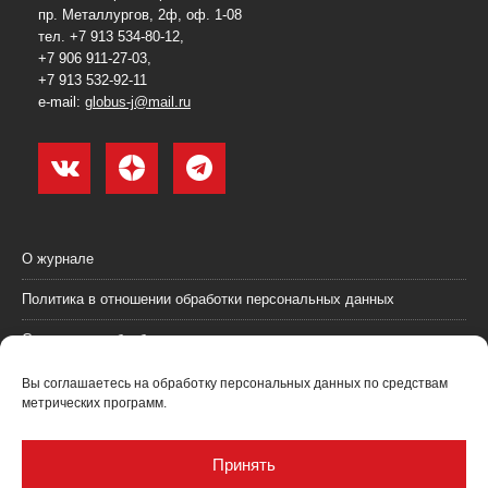
пр. Металлургов, 2ф, оф. 1-08
тел. +7 913 534-80-12,
+7 906 911-27-03,
+7 913 532-92-11
e-mail:
globus-j@mail.ru
О журнале
Политика в отношении обработки персональных данных
Согласие на обработку персональных данных
Пользовательское соглашение (оферта)
Вы соглашаетесь на обработку персональных данных по средствам
метрических программ.
Согласие на получение рекламных материалов
Рекламодателям
Принять