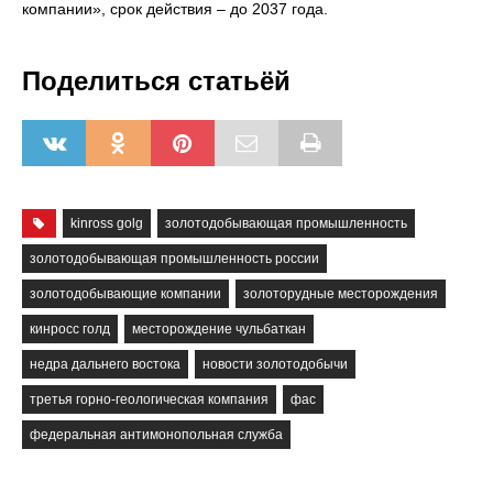
компании», срок действия – до 2037 года.
Поделиться статьёй
kinross golg
золотодобывающая промышленность
золотодобывающая промышленность россии
золотодобывающие компании
золоторудные месторождения
кинросс голд
месторождение чульбаткан
недра дальнего востока
новости золотодобычи
третья горно-геологическая компания
фас
федеральная антимонопольная служба