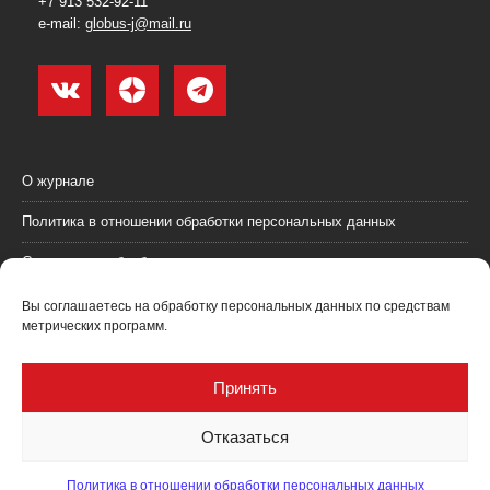
+7 913 532-92-11
e-mail:
globus-j@mail.ru
О журнале
Политика в отношении обработки персональных данных
Согласие на обработку персональных данных
Пользовательское соглашение (оферта)
Вы соглашаетесь на обработку персональных данных по средствам
метрических программ.
Согласие на получение рекламных материалов
Рекламодателям
Принять
Контакты
Отказаться
Политика в отношении обработки персональных данных