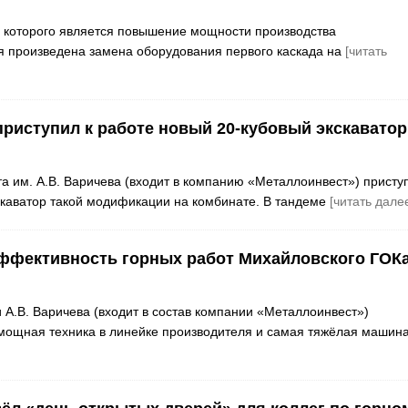
ю которого является повышение мощности производства
я произведена замена оборудования первого каскада на
[читать
приступил к работе новый 20-кубовый экскаватор
а им. А.В. Варичева (входит в компанию «Металлоинвест») присту
кскаватор такой модификации на комбинате. В тандеме
[читать дале
эффективность горных работ Михайловского ГОК
А.В. Варичева (входит в состав компании «Металлоинвест»)
я мощная техника в линейке производителя и самая тяжёлая машин