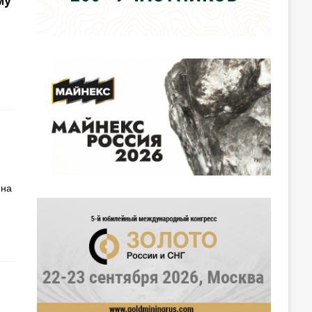
му
 на