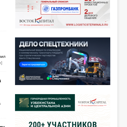
пил
е]
а
а