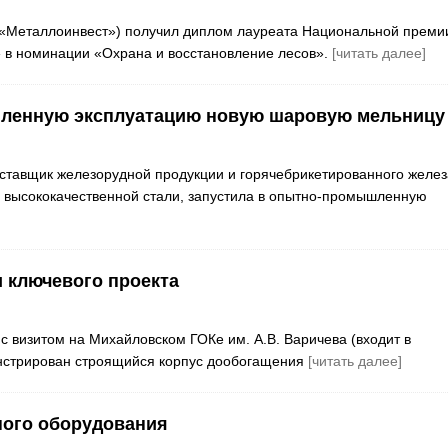
ю «Металлоинвест») получил диплом лауреата Национальной преми
 в номинации «Охрана и восстановление лесов».
[читать далее]
шленную эксплуатацию новую шаровую мельницу
ставщик железорудной продукции и горячебрикетированного желез
й высококачественной стали, запустила в опытно-промышленную
 ключевого проекта
визитом на Михайловском ГОКе им. А.В. Варичева (входит в
онстрирован строящийся корпус дообогащения
[читать далее]
ного оборудования