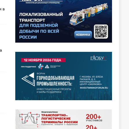
и в
а