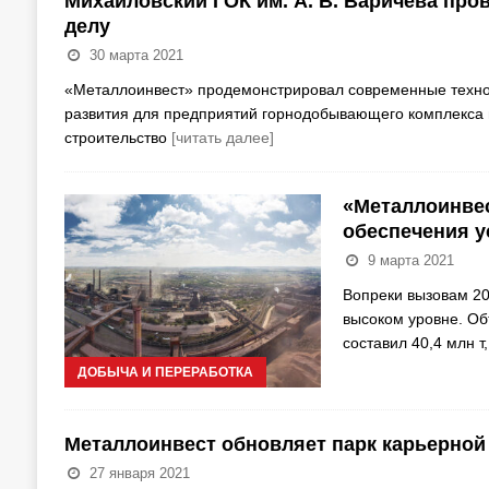
Михайловский ГОК им. А. В. Варичева про
делу
30 марта 2021
«Металлоинвест» продемонстрировал современные технол
развития для предприятий горнодобывающего комплекса 
строительство
[читать далее]
«Металлоинвес
обеспечения у
9 марта 2021
Вопреки вызовам 20
высоком уровне. Об
составил 40,4 млн т
ДОБЫЧА И ПЕРЕРАБОТКА
Металлоинвест обновляет парк карьерной
27 января 2021