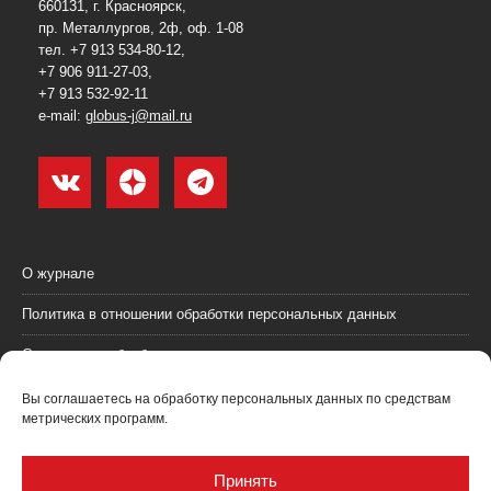
660131, г. Красноярск,
пр. Металлургов, 2ф, оф. 1-08
тел. +7 913 534-80-12,
+7 906 911-27-03,
+7 913 532-92-11
e-mail:
globus-j@mail.ru
О журнале
Политика в отношении обработки персональных данных
Согласие на обработку персональных данных
Пользовательское соглашение (оферта)
Вы соглашаетесь на обработку персональных данных по средствам
метрических программ.
Согласие на получение рекламных материалов
Рекламодателям
Принять