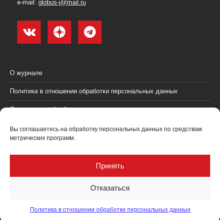
e-mail:
globus-j@mail.ru
О журнале
Политика в отношении обработки персональных данных
Согласие на обработку персональных данных
Пользовательское соглашение (оферта)
Вы соглашаетесь на обработку персональных данных по средствам
метрических программ.
Согласие на получение рекламных материалов
Рекламодателям
Принять
Контакты
Отказаться
Политика в отношении обработки персональных данных
Журнал "Глобус: геология и бизнес" @ 2021. Все права соблюдены.