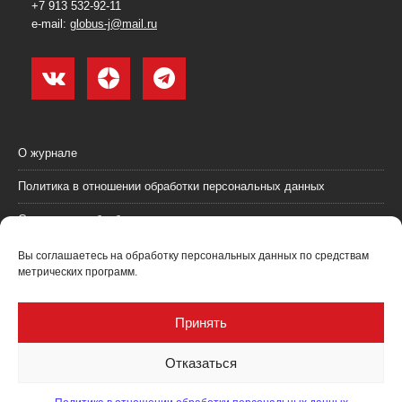
+7 913 532-92-11
e-mail:
globus-j@mail.ru
О журнале
Политика в отношении обработки персональных данных
Согласие на обработку персональных данных
Пользовательское соглашение (оферта)
Вы соглашаетесь на обработку персональных данных по средствам
метрических программ.
Согласие на получение рекламных материалов
Рекламодателям
Принять
Контакты
Отказаться