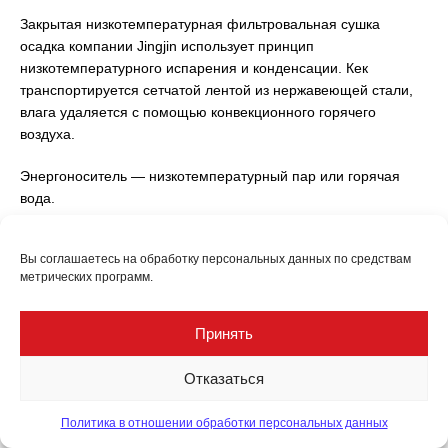
Закрытая низкотемпературная фильтровальная сушка
осадка компании Jingjin использует принцип
низкотемпературного испарения и конденсации. Кек
транспортируется сетчатой лентой из нержавеющей стали,
влага удаляется с помощью конвекционного горячего
воздуха.
Энергоноситель — низкотемпературный пар или горячая
вода.
Удаляемый из сушильной камеры влажный горячий воздух
Вы соглашаетесь на обработку персональных данных по средствам
нагревает низкотемпературный сухой воздух, который
метрических программ.
возвращается в сушильную камеру для удаления скрытой
теплоты конденсации влаги. Тепловая энергия практически
полностью перерабатывается.
Принять
Коэффициент сушки намного лучше принятых стандартов —
Отказаться
1:4,2.
Политика в отношении обработки персональных данных
При использовании сушки не требуется дезодорировать