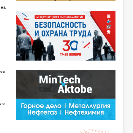
 на
.
аев
сле