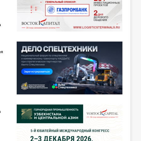
а
ря
в