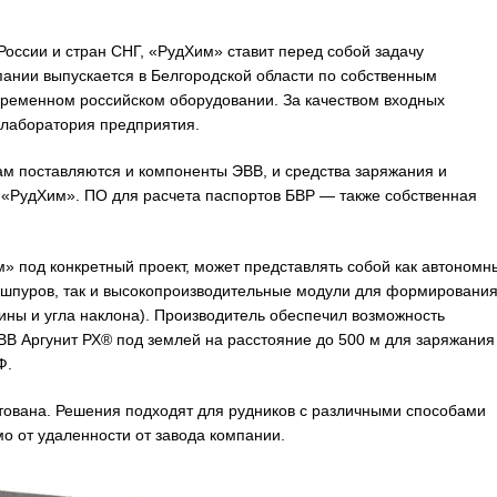
оссии и стран СНГ, «РудХим» ставит перед собой задачу
ании выпускается в Белгородской области по собственным
овременном российском оборудовании. За качеством входных
 лаборатория предприятия.
м поставляются и компоненты ЭВВ, и средства заряжания и
и «РудХим». ПО для расчета паспортов БВР — также собственная
» под конкретный проект, может представлять собой как автономн
 шпуров, так и высокопроизводительные модули для формировани
ины и угла наклона). Производитель обеспечил возможность
В Аргунит РХ® под землей на расстояние до 500 м для заряжания
Ф.
тована. Решения подходят для рудников с различными способами
о от удаленности от завода компании.