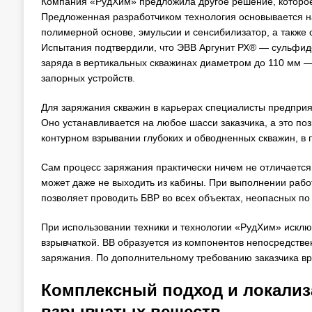
Компания «РудХим» предложила другое решение, которое 
Предложенная разработчиком технология основывается на
полимерной основе, эмульсии и сенсибилизатор, а также
Испытания подтвердили, что ЭВВ Аргунит РХ® — сульфид
заряда в вертикальных скважинах диаметром до 110 мм 
запорных устройств.
Для заряжания скважин в карьерах специалисты предпри
Оно устанавливается на любое шасси заказчика, а это п
контурном взрывании глубоких и обводненных скважин, в п
Сам процесс заряжания практически ничем не отличается
может даже не выходить из кабины. При выполнении рабо
позволяет проводить БВР во всех объектах, неопасных по 
При использовании техники и технологии «РудХим» искл
взрывчаткой. ВВ образуется из компонентов непосредстве
заряжания. По дополнительному требованию заказчика вр
Комплексный подход и локали
взрывчатых веществ