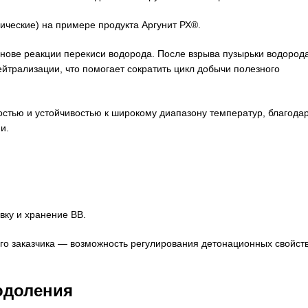
ические) на примере продукта Аргунит РХ®.
ве реакции перекиси водорода. После взрыва пузырьки водород
йтрализации, что помогает сократить цикл добычи полезного
ью и устойчивостью к широкому диапазону температур, благода
и.
ку и хранение ВВ.
ого заказчика — возможность регулирования детонационных свойст
одоления