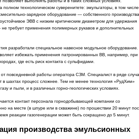
позволяет выполнять работы и в таких сложных условиях.
 полном технологическом суверенитете: эмульгаторы, в том числе
 смесительно-зарядное оборудование — собственного производства
оустойчивое ЭВВ с низким критическим диаметром для удержания
— не требует применения полимерных рукавов и дополнительных
ятия разработали специальное навесное модульное оборудование.
озволяет избежать применения патронированных ВВ, например, при
ородах, где есть риск контакта с сульфидами.
 от повседневной работы оператора СЗМ. Специалист в ряде случ
т в шахтах процесс сложнее. Тем не менее технология «РудХим»
газу и пыли, и в различных горно-геологических условиях.
ючается контакт персонала горнодобывающей компании со
нно на месте (в шпуре или в скважине) по прошествии 20 минут по
емя реакции газогенерации может быть сокращено до 5 минут.
зация производства эмульсионных