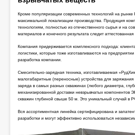
Кроме популяризации современных технологий на рынке Р
максимальной локализации производства. Продукция комп
технологиям, полностью из отечественного сырья и на с
материалов и конечного результата следит аттестованная
Компания придерживается комплексного подхода: клиента
логистики, которые тоже изготавливаются на предприяти
разработка компании.
Смесительно-зарядная техника, изготавливаемая «РудХим
малогабаритные (переносные) устройства для заряжания
заряда в самых разных скважинах (любого диаметра, глуб
механизированной доставки невзрывчатых компонентов ЭВ
скважин глубиной свыше 50 м. Это уникальный случай в Р
Вся ассортиментная линейка сертифицирована и запатен
разработки и могут эффективно использоваться независим