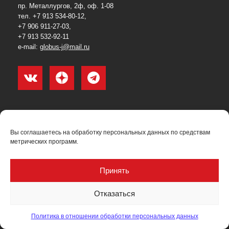
пр. Металлургов, 2ф, оф. 1-08
тел. +7 913 534-80-12,
+7 906 911-27-03,
+7 913 532-92-11
e-mail:
globus-j@mail.ru
О журнале
Вы соглашаетесь на обработку персональных данных по средствам
Политика в отношении обработки персональных данных
метрических программ.
Согласие на обработку персональных данных
Принять
Пользовательское соглашение (оферта)
Отказаться
Согласие на получение рекламных материалов
Рекламодателям
Политика в отношении обработки персональных данных