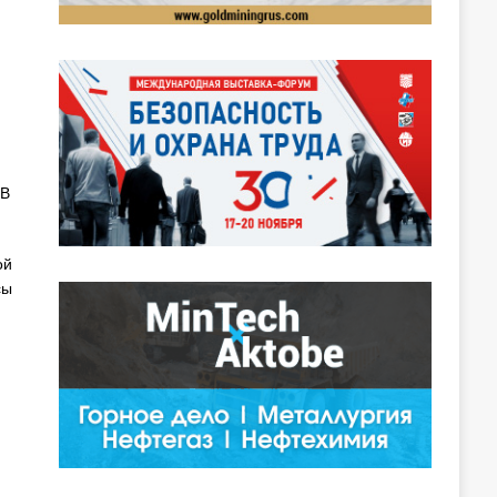
 В
ой
сы