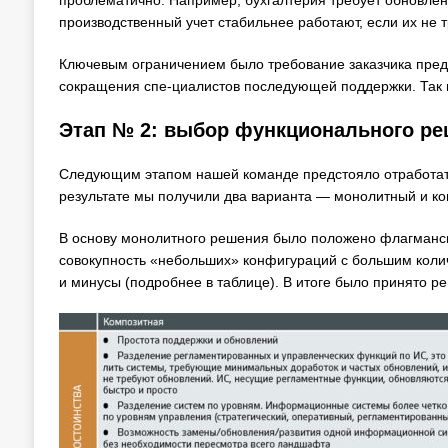
проблематично. Например, бухгалтерия требует обновления
производственный учет стабильнее работают, если их не т
Ключевым ограничением было требование заказчика пре
сокращения спе-циалистов последующей поддержки. Так 
Этап № 2: выбор функционального р
Следующим этапом нашей команде предстояло отработать
результате мы получили два варианта — монолитный и к
В основу монолитного решения было положено флагманс
совокупность «небольших» конфигураций с большим коли
и минусы (подробнее в таблице). В итоге было принято р