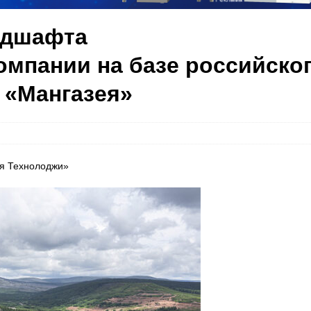
ндшафта
мпании на базе российско
 «Мангазея»
ея Технолоджи»