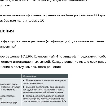
 раз, а то и несколько в месяц. Тогда как снабжение и
рогать.
дложить моноплатформенное решение на базе российского ПО для
выбор пал на платформу 1С.
ешения
 функциональные решения (конфигурации), доступные на рынке.
омпозитный.
кое решение 1С:ERP. Композитный ИТ-ландшафт представлял соб
чеством интеграционных связей. Каждое решение имело свои плю
ешение в пользу композитного решения.