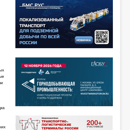
ых
ые
ли
дка
ких