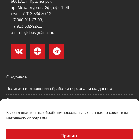
660131, г. Красноярск,
пр. Металлургов, 2ф, оф. 1-08
тел. +7 913 534-80-12,
+7 906 911-27-03,
+7 913 532-92-11
e-mail:
globus-j@mail.ru
О журнале
Политика в отношении обработки персональных данных
Согласие на обработку персональных данных
Пользовательское соглашение (оферта)
Вы соглашаетесь на обработку персональных данных по средствам
метрических программ.
Согласие на получение рекламных материалов
Рекламодателям
Принять