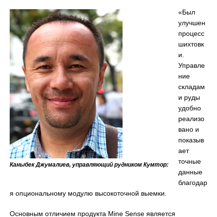
«Был
улучшен
процесс
шихтовк
и.
Управле
ние
складам
и руды
удобно
реализо
вано и
показыв
ает
точные
Каныбек Джумалиев, управляющий рудником Кумтор:
данные
благодар
я опциональному модулю высокоточной выемки.
Основным отличием продукта Mine Sense является