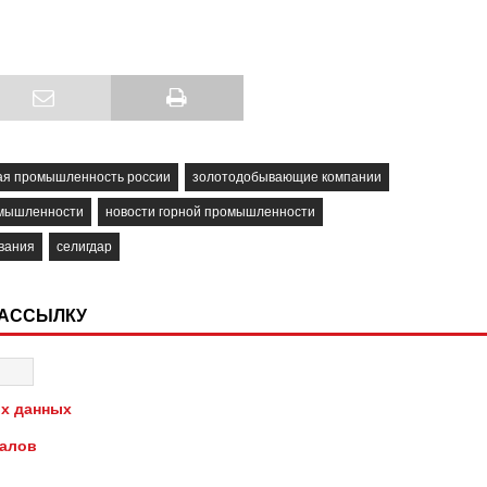
я промышленность россии
золотодобывающие компании
омышленности
новости горной промышленности
вания
селигдар
РАССЫЛКУ
х данных
иалов