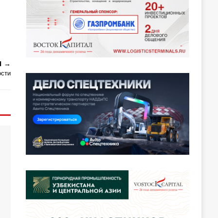
Я
ости