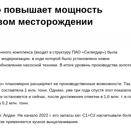
о повышает мощность
овом месторождении
ного комплекса (входит в структуру ПАО «Селигдар») была
м модернизации, в ходе которой было установлено новое
бновление насосной техники. В итоге уровень производства золота
дар» планомерно расширяют ее производственные возможности. Так
составляла 1 млн. тонн. Однако, уже три года спустя этот показат
остановятся и сейчас, после достижения отметки в 1,6 млн. т. в го
0,2 млн. тонн.
. Алдан. На начало 2022 г. его запасы кат. С1+С2 насчитывали бол
отке применяется кучное выщелачивание.