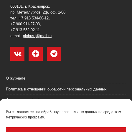
660131, г. Красноярск,
пр. Металлургов, 2ф, оф. 1-08
тел. +7 913 534-80-12,
+7 906 911-27-03,
+7 913 532-92-11
e-mail:
globus-j@mail.ru
О журнале
Политика в отношении обработки персональных данных
Согласие на обработку персональных данных
Пользовательское соглашение (оферта)
Вы соглашаетесь на обработку персональных данных по средствам
метрических программ.
Согласие на получение рекламных материалов