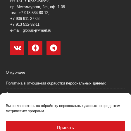
660131, г. Красноярск,
пр. Металлургов, 2ф, оф. 1-08
тел. +7 913 534-80-12,
+7 906 911-27-03,
+7 913 532-92-11
e-mail:
globus-j@mail.ru
О журнале
Политика в отношении обработки персональных данных
Согласие на обработку персональных данных
Пользовательское соглашение (оферта)
Вы соглашаетесь на обработку персональных данных по средствам
метрических программ.
Согласие на получение рекламных материалов
Рекламодателям
Принять