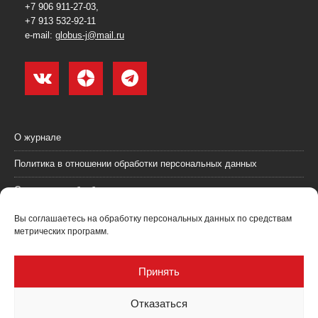
+7 906 911-27-03,
+7 913 532-92-11
e-mail:
globus-j@mail.ru
О журнале
Политика в отношении обработки персональных данных
Согласие на обработку персональных данных
Пользовательское соглашение (оферта)
Вы соглашаетесь на обработку персональных данных по средствам
метрических программ.
Согласие на получение рекламных материалов
Рекламодателям
Принять
Контакты
Отказаться