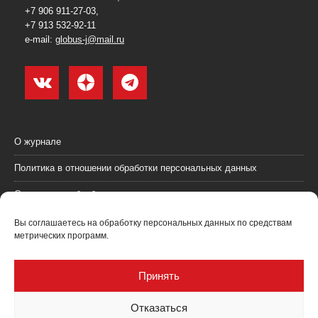
+7 906 911-27-03,
+7 913 532-92-11
e-mail:
globus-j@mail.ru
О журнале
Политика в отношении обработки персональных данных
Согласие на обработку персональных данных
Пользовательское соглашение (оферта)
Вы соглашаетесь на обработку персональных данных по средствам
метрических программ.
Согласие на получение рекламных материалов
Рекламодателям
Принять
Контакты
Отказаться