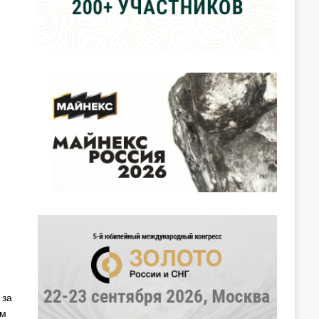
 за
ем