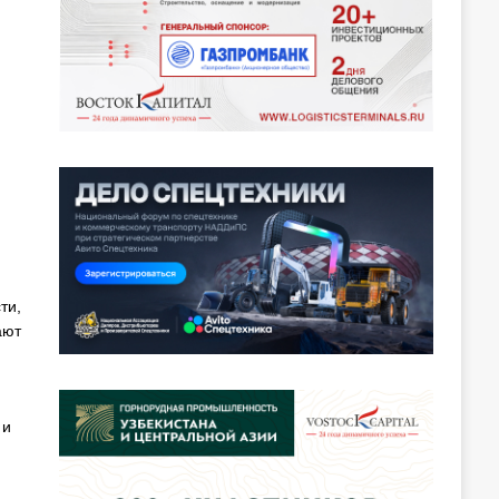
ти,
ают
 и