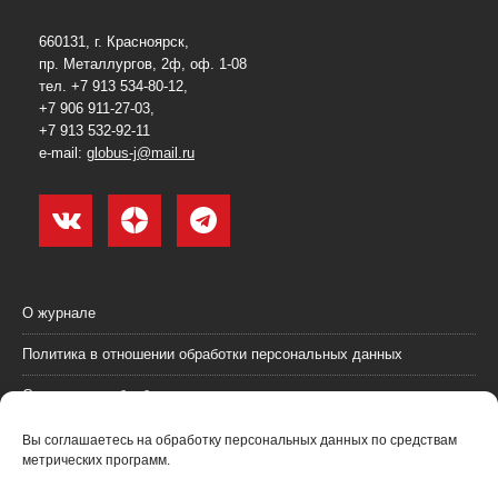
660131, г. Красноярск,
пр. Металлургов, 2ф, оф. 1-08
тел. +7 913 534-80-12,
+7 906 911-27-03,
+7 913 532-92-11
e-mail:
globus-j@mail.ru
О журнале
Политика в отношении обработки персональных данных
Согласие на обработку персональных данных
Пользовательское соглашение (оферта)
Вы соглашаетесь на обработку персональных данных по средствам
метрических программ.
Согласие на получение рекламных материалов