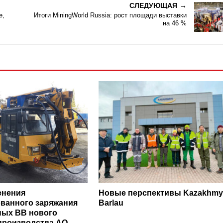
СЛЕДУЮЩАЯ
е,
Итоги MiningWorld Russia: рост площади выставки
на 46 %
енения
Новые перспективы Kazakhmy
ванного заряжания
Barlau
ных ВВ нового
производства АО