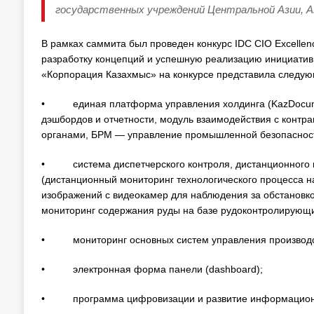
государственных учреждений Центральной Азии, А
В рамках саммита был проведен конкурс IDC CIO Excellen
разработку концепций и успешную реализацию инициатив
«Корпорация Казахмыс» на конкурсе представила следую
• единая платформа управления холдинга (KazDocumen
дэшбордов и отчетности, модуль взаимодействия с контр
органами, БРМ — управление промышленной безопасност
• система диспетчерского контроля, дистанционного м
(дистанционный мониторинг технологического процесса 
изображений с видеокамер для наблюдения за обстановко
мониторинг содержания руды на базе рудоконтролирующих
• мониторинг основных систем управления производс
• электронная форма панели (dashboard);
• программа цифровизации и развитие информационно