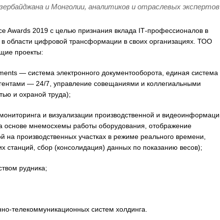
зербайджана и Монголии, аналитиков и отраслевых экспертов
ce Awards 2019 с целью признания вклада IТ-профессионалов в
 в области цифровой трансформации в своих организациях. ТОО
щие проекты:
ts — система электронного документооборота, единая система
агентами — 24/7, управление совещаниями и коллегиальными
ью и охраной труда);
ониторинга и визуализации производственной и видеоинформаци
на основе мнемосхемы работы оборудования, отображение
й на производственных участках в режиме реального времени,
 станций, сбор (консолидация) данных по показанию весов);
твом рудника;
-телекоммуникационных систем холдинга.