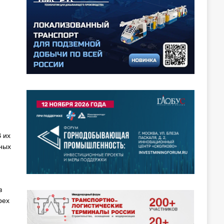
 их
ьных
в
рех