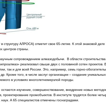
в структуру АЛРОСА) отметит свое 65-летие. К этой знаковой дате
ых центров страны.
 научным сопровождением алмазодобычи. В области строительства
ипроалмаз» реализовал свыше двух с половиной сотен проектов. В
тии, так и для всей России. Это, например, семь горно-обогатител
др. Кроме того, в числе заслуг организации – создание уникальных
яемого в условиях многолетнемерзлой породы.
 остаются изучение, совершенствование, внедрение новых методо
ов, проектирование промобъектов. В институте трудятся более четы
а наук. А 65 специалистов отмечены госнаградами.