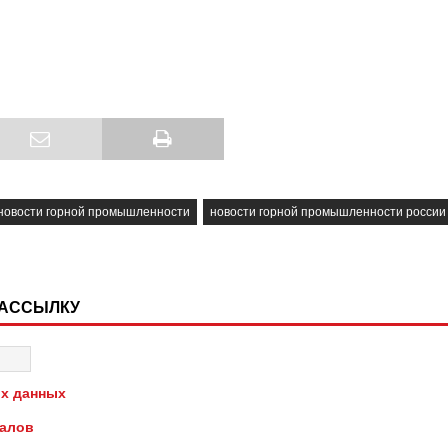
новости горной промышленности
новости горной промышленности россии
РАССЫЛКУ
х данных
иалов