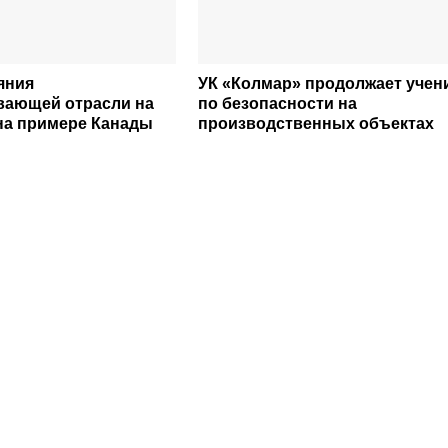
яния
УК «Колмар» продолжает учен
вающей отрасли на
по безопасности на
на примере Канады
производственных объектах