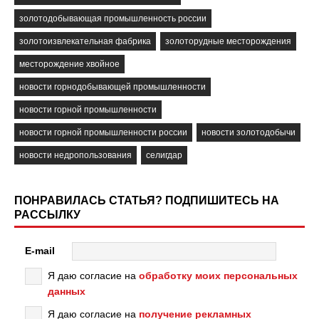
золотодобывающая промышленность россии
золотоизвлекательная фабрика
золоторудные месторождения
месторождение хвойное
новости горнодобывающей промышленности
новости горной промышленности
новости горной промышленности россии
новости золотодобычи
новости недропользования
селигдар
ПОНРАВИЛАСЬ СТАТЬЯ? ПОДПИШИТЕСЬ НА
РАССЫЛКУ
E-mail
Я даю согласие на
обработку моих персональных
данных
Я даю согласие на
получение рекламных