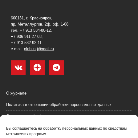
660131, г. Красноярск,
пр. Металлургов, 2ф, оф. 1-08
тел. +7 913 534-80-12,
+7 906 911-27-03,
+7 913 532-92-11
e-mail:
globus-j@mail.ru
О журнале
Политика в отношении обработки персональных данных
Согласие на обработку персональных данных
Пользовательское соглашение (оферта)
Вы соглашаетесь на обработку персональных данных по средствам
метрических программ.