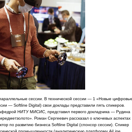
 параллельные сессии. В технической сессии — 1 «Новые цифровы
и — Softline Digital) свои доклады представили пять спикеров.
кафедрой НИТУ МИСИС, представил первого докладчика — Рудина
мредметзолото». Роман Сергеевич рассказал о ключевых аспектах
 по развитию бизнеса Softline Digital (спонсор сессии). Спикер
ргической промышленности (аналитическую платформу AiLine,