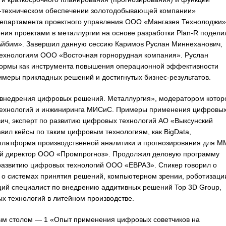
о-техническом обеспечении золотодобывающей компании»
департамента проектного управления ООО «Мангазея Технолоджи»
ия проектами в металлургии на основе разработки Plan-R подели
Айбим». Завершил данную сессию Каримов Руслан Миннеханович,
технологиям ООО «Восточная горнорудная компания». Руслан
формы как инструмента повышения операционной эффективности
меры прикладных решений и достигнутых бизнес-результатов.
 внедрения цифровых решений. Металлургия», модератором котор
котехнологий и инжиниринга МИСиС. Примеры применения цифровы
ч, эксперт по развитию цифровых технологий АО «Выксунский
вил кейсы по таким цифровым технологиям, как BigData,
-платформа производственной аналитики и прогнозирования для М
ный директор ООО «Промпрогноз». Продолжил деловую программу
развитию цифровых технологий ООО «ЕВРАЗ». Спикер говорил о
 о системах принятия решений, компьютерном зрении, роботизаци
ий специалист по внедрению аддитивных решений Top 3D Group,
х технологий в литейном производстве.
ым столом — 1 «Опыт применения цифровых советчиков на