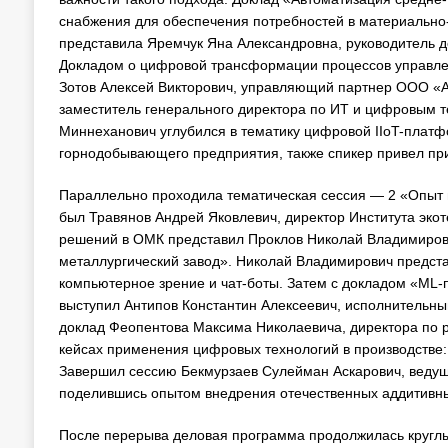
снабжения для обеспечения потребностей в материальн
представила Яремчук Яна Александровна, руководитель 
Докладом о цифровой трансформации процессов управлен
Зотов Алексей Викторович, управляющий партнер ООО «
заместитель генерального директора по ИТ и цифровым 
Миннеханович углубился в тематику цифровой IIoT-плат
горнодобывающего предприятия, также спикер привел при
Параллельно проходила тематическая сессия — 2 «Опыт
был Травянов Андрей Яковлевич, директор Института э
решений в ОМК представил Проклов Николай Владимирови
металлургический завод». Николай Владимирович предста
компьютерное зрение и чат-боты. Затем с докладом «ML
выступил Антипов Константин Алексеевич, исполнитель
доклад Феопентова Максима Николаевича, директора по 
кейсах применения цифровых технологий в производстве:
Завершил сессию Бекмурзаев Сулейман Аскарович, ведущ
поделившись опытом внедрения отечественных аддитивны
После перерыва деловая программа продолжилась кругл