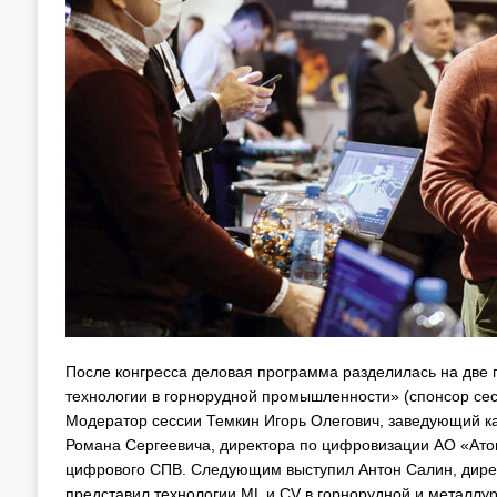
После конгресса деловая программа разделилась на две
технологии в горнорудной промышленности» (спонсор сесси
Модератор сессии Темкин Игорь Олегович, заведующий 
Романа Сергеевича, директора по цифровизации АО «Ато
цифрового СПВ. Следующим выступил Антон Салин, директор
представил технологии ML и CV в горнорудной и металлу