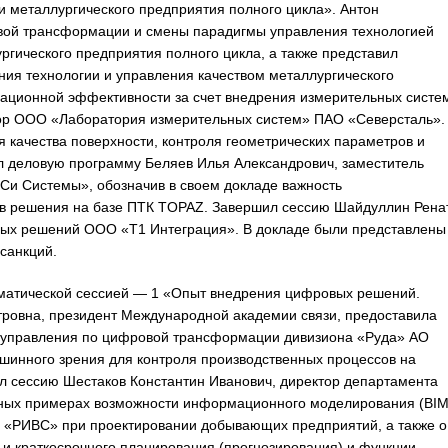
и металлургического предприятия полного цикла». Антон
ой трансформации и смены парадигмы управления технологией
ргического предприятия полного цикла, а также представил
ия технологии и управления качеством металлургического
ционной эффективности за счет внедрения измерительных систе
тор ООО «Лаборатория измерительных систем» ПАО «Северсталь».
 качества поверхности, контроля геометрических параметров и
 деловую программу Беляев Илья Александрович, заместитель
Си Системы», обозначив в своем докладе важность
ив решения на базе ПТК TOPAZ. Завершил сессию Шайдуллин Рена
ных решений ООО «Т1 Интеграция». В докладе были представлены
санкций.
матической сессией — 1 «Опыт внедрения цифровых решений.
тровна, президент Международной академии связи, предоставила
 управления по цифровой трансформации дивизиона «Руда» АО
шинного зрения для контроля производственных процессов на
л сессию Шестаков Константин Иванович, директор департамента
ных примерах возможности информационного моделирования (BIM
 «РИВС» при проектировании добывающих предприятий, а также о
 и краткосрочного планирования (прогнозирования) и функции