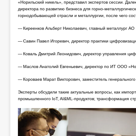
«Норильский никель», представил экспертов сессии. Дал
директора по развитию бизнеса для горно-металлургиче
горнодобывающей отрасли и металлургии, после чего сост
— Киреенков Альберт Николаевич, главный металлург АО
— Савин Павел Игоревич, директор практики цифровизаци
— Коваль Дмитрий Леонидович, директор управления циф
— Маслов Анатолий Евгеньевич, директор по ИТ ООО «Но
— Короваев Марат Викторович, заместитель генерального
Эксперты обсудили такие актуальные вопросы, как импор
промышленного IoT, AI&ML-продуктов; трансформация стр