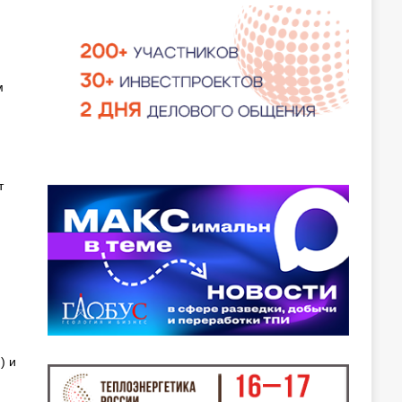
м
т
) и