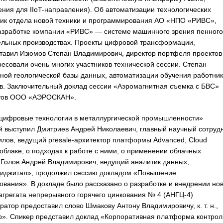
ния для IIoT-направления). Об автоматизации технологических
ник отдела новой техники и программирования АО «НПО «РИВС»,
азработке компании «РИВС» — системе машинного зрения пенного
ительных производствах. Проекты цифровой трансформации,
тавил Изюмов Степан Владимирович, директор портфеля проектов
есовали очень многих участников технической сессии. Степан
ной геологической базы данных, автоматизации обучения работни
ов. Заключительный доклад сессии «Аэромагнитная съемка с БВС»
ектов ООО «АЭРОСКАН».
 цифровые технологии в металлургической промышленности»
й выступил Дмитриев Андрей Николаевич, главный научный сотруд
лов, ведущий presale-архитектор платформы Advanced, Cloud
 облаке, о подходах к работе с ними, о применении облачных
. Голов Андрей Владимирович, ведущий аналитик данных,
Диджитал», продолжил сессию докладом «Повышение
ования». В докладе было рассказано о разработке и внедрении но
грегата непрерывного горячего цинкования № 4 (АНГЦ-4)
атор предоставил слово Шмакову Антону Владимировичу, к. т. н.,
». Спикер представил доклад «Корпоративная платформа контрол