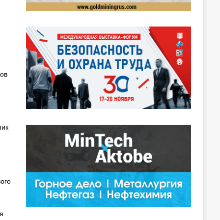
ков
ник
вого
я