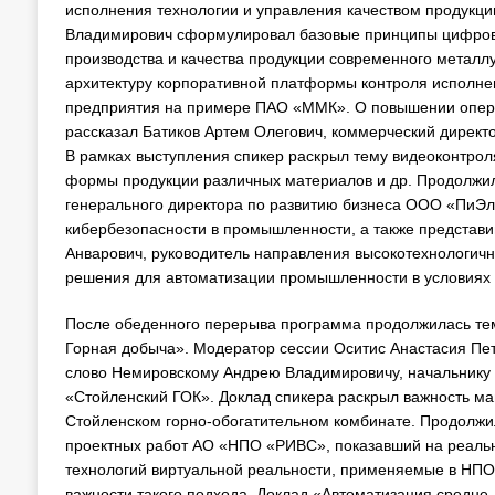
исполнения технологии и управления качеством продукци
Владимирович сформулировал базовые принципы цифров
производства и качества продукции современного металлу
архитектуру корпоративной платформы контроля исполнен
предприятия на примере ПАО «ММК». О повышении опера
рассказал Батиков Артем Олегович, коммерческий дирек
В рамках выступления спикер раскрыл тему видеоконтроля
формы продукции различных материалов и др. Продолжил
генерального директора по развитию бизнеса ООО «ПиЭл
кибербезопасности в промышленности, а также представ
Анварович, руководитель направления высокотехнологич
решения для автоматизации промышленности в условиях 
После обеденного перерыва программа продолжилась те
Горная добыча». Модератор сессии Оситис Анастасия Пе
слово Немировскому Андрею Владимировичу, начальнику
«Стойленский ГОК». Доклад спикера раскрыл важность ма
Стойленском горно-обогатительном комбинате. Продолжи
проектных работ АО «НПО «РИВС», показавший на реаль
технологий виртуальной реальности, применяемые в НПО
важности такого подхода. Доклад «Автоматизация средне-