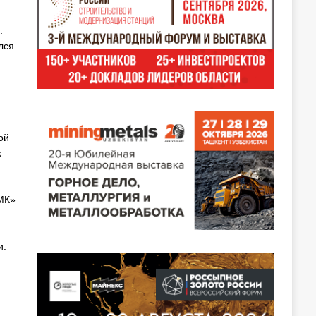
.
лся
ой
х
МК»
и.