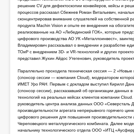
решение CV для дефектоскопии конвейеров, кейсы и реше
процессов рассказал Сбежнев Роман Витальевич, началь
сконцентрировав внимание слушателей на собственной р
продукта Machin Vision и опыте ее внедрения на обогат
реализованные на АО «Лебединский ГОК», которые предс
цифрового производства АО УК «Металлоинвест», заинтер
Владимирович рассказывал о внедрении и разработке еди
ТОиР с внедрением 3D- и VR-технологий и других проект
представил Жухин Айдос Утегенович, руководитель про
Параллельно проходила техническая сессия — 2 «Новые
(спонсор сессии — компания Cloud), модератором которо
ИМЕТ Уро РАН. Первым с докладом выступил Кирилл Дани
(спонсор сессии), рассказавший об организации данных в
технологий на реальных кейсах клиентов компании Cloud
руководитель центра анализа данных ООО «Северсталь 
производительности агрегата непрерывного горячего цинк
цифрового решения для повышения производительности а
Череповецкого металлургического комбината. Далее модер
начальнику технологического отдела ООО «ИТЦ «Аусферр