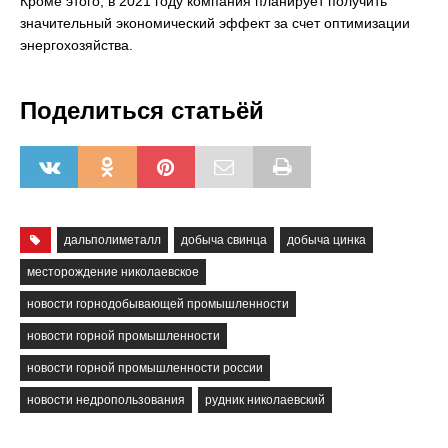
Кроме этого, в 2021 году компания планирует получить
значительный экономический эффект за счет оптимизации
энергохозяйства.
Поделиться статьёй
дальполиметалл
добыча свинца
добыча цинка
месторождение николаевское
новости горнодобывающей промышленности
новости горной промышленности
новости горной промышленности россии
новости недропользования
рудник николаевский