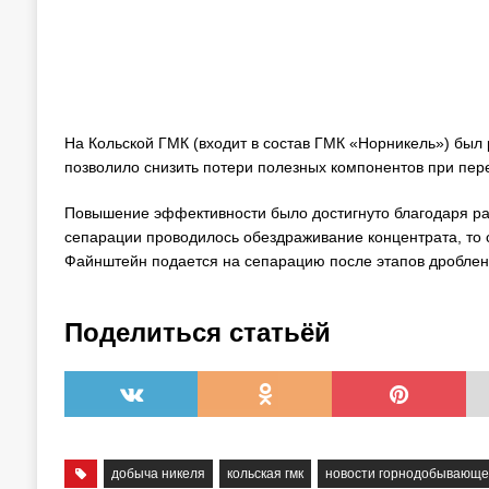
На Кольской ГМК (входит в состав ГМК «Норникель») был
позволило снизить потери полезных компонентов при пер
Повышение эффективности было достигнуто благодаря раб
сепарации проводилось обездраживание концентрата, то 
Файнштейн подается на сепарацию после этапов дроблени
Поделиться статьёй
добыча никеля
кольская гмк
новости горнодобывающ