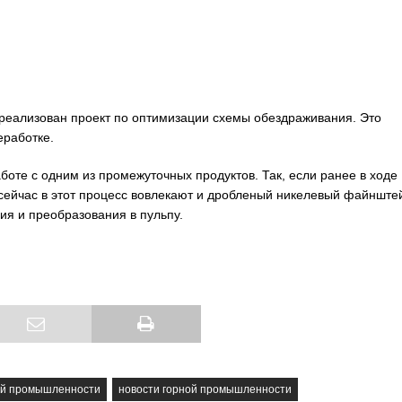
 реализован проект по оптимизации схемы обездраживания. Это
еработке.
оте с одним из промежуточных продуктов. Так, если ранее в ходе
сейчас в этот процесс вовлекают и дробленый никелевый файнште
я и преобразования в пульпу.
ей промышленности
новости горной промышленности