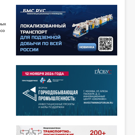
ных
 со