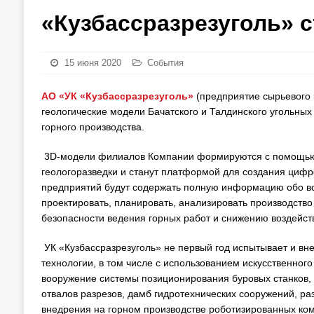
«Кузбассразрезуголь» 
15 июня 2020
События
АО «УК «Кузбассразрезуголь»
(предприятие сырьевого 
геологические модели Бачатского и Талдинского угольны
горного производства.
3D-модели филиалов Компании формируются с помощью 
геологоразведки и станут платформой для создания циф
предприятий будут содержать полную информацию обо вс
проектировать, планировать, анализировать производство
безопасности ведения горных работ и снижению воздейст
УК «Кузбассразрезуголь» не первый год испытывает и вн
технологии, в том числе с использованием искусственног
вооружение системы позиционирования буровых станков, г
отвалов разрезов, дамб гидротехнических сооружений, ра
внедрения на горном производстве роботизированных ком