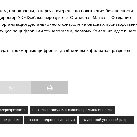
яем, направлены, в первую очередь, на повышение безопасности
директор УК «Кузбассразрезуголь» Станислав Матва. – Создание
 организация дистанционного контроля на опасных производствен
удущее за цифровыми технологиями, поэтому Компания идет в ногу
оздать трехмерные цифровые двойники всех филиалов-разрезов.
ассразрезуголь
новости горнодобывающей промышленности
ости россии
новости недропользования
талдинский угольный разрез