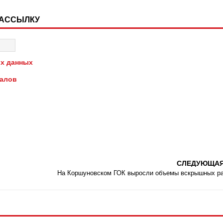
РАССЫЛКУ
х данных
иалов
СЛЕДУЮЩА
На Коршуновском ГОК выросли объемы вскрышных р