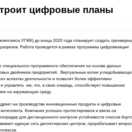
строит цифровые планы
комплекса УГМК) до конца 2020 года планирует создать трехмерн
х разрезов. Работа проводится в рамках программы цифровизации
специального программного обеспечения на основе данных
ровых двойников предприятий. Виртуальные копии угледобывающи
ех аспектах деятельности и позволят более эффективно
 и управлять им, что, в свою очередь, способствует повышению
вия на окружающую среду.
едряет на производстве инновационные продукты и цифровые
о интеллекта. Компания успешно протестировала и взяла на
еорадар для дистанционного контроля устойчивости откосов борто
звивает единую сеть диспетчерских центров, прорабатывает вопро
плексов.