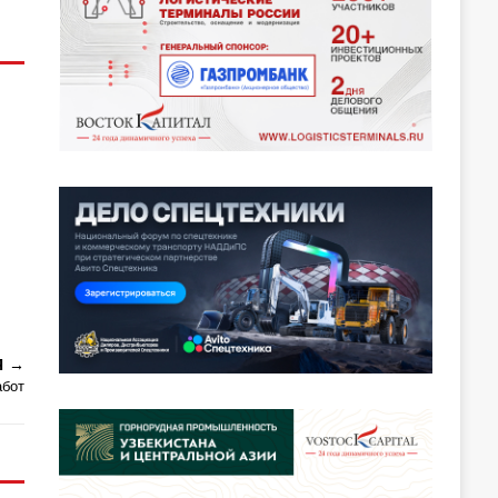
Я
абот