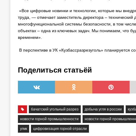
«Все цифровые новинки и технологии, которые мы внедр
труда, — отмечает заместитель директора – технический 
многофункциональной системы безопасности, в том числе
объектах – одна из ключевых задач. Мы понимаем, что б
временем».
В перспективе в УК «Кузбассразрезуголь» планируется с
Поделиться статьёй
бачатский угольный разрез
добыча угля в россии
кузб
новости горной промышленности
новости горной промышленн
угмк
цифровизация горной отрасли