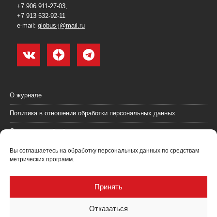
+7 906 911-27-03,
+7 913 532-92-11
e-mail:
globus-j@mail.ru
О журнале
Политика в отношении обработки персональных данных
Согласие на обработку персональных данных
Пользовательское соглашение (оферта)
Вы соглашаетесь на обработку персональных данных по средствам
метрических программ.
Согласие на получение рекламных материалов
Рекламодателям
Принять
Контакты
Отказаться