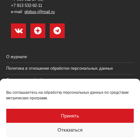
+7 913 532-92-11
e-mail:
globus-j@mail.ru
О журнале
Политика в отношении обработки персональных данных
Согласие на обработку персональных данных
Пользовательское соглашение (оферта)
Вы соглашаетесь на обработку персональных данных по средствам
метрических программ.
Согласие на получение рекламных материалов
Рекламодателям
Принять
Контакты
Отказаться