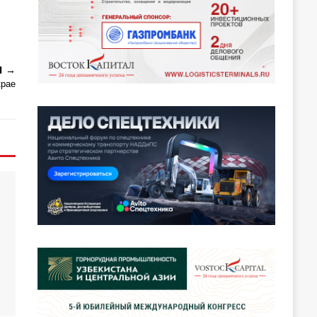
Я
крае