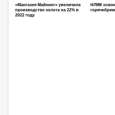
«Мангазея Майнинг» увеличила
НЛМК освои
производство золота на 22% в
горячебрик
2022 году