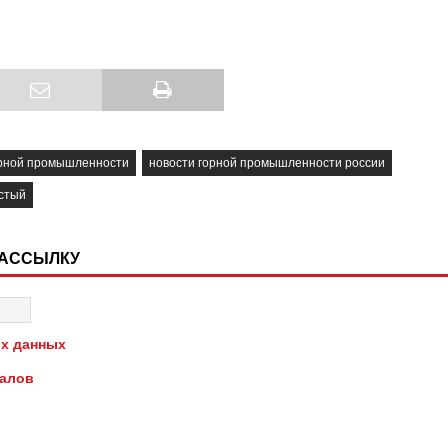
орной промышленности
новости горной промышленности россии
истый
РАССЫЛКУ
х данных
иалов