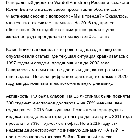
Генеральный директор Wardеll Armstrong Россия и Казахстан
Юлия Бойко
в начале своей презентации обратилась к
участникам сессии с вопросом: «Мы в тренде?» Оказалось,
что тех, кто так считает, немного. Но 2016 год принес
облегчение. Золотодобыча в выигрыше, ралли в угле,
железная руда преодолела отметку в $50 за тонну.
Юлия Бойко напомнила, что ровно год назад mining.com
опубликовала статью, где текущая ситуация сравнивалась с
1997 годом и спадом, продлившимся до 2002 года.
Говорилось, что мы еще не достигли дна, капзатраты все
еще падают. Но если цифры повторяются, то только к 2020
году мы должны выйти на положительную динамику.
Активность IPO была слабой. На 13 листингах были подняты
300 скудных миллионов долларов – на 78% меньше, чем
годом ранее. 2015 был худшим. Показатели горнорудных
индексов продолжали отрицательную динамику и с 2011 года
просела на 73% – хуже, чем нефть. Но в 2016 году эти
индексы демонстрируют позитивную динамику. «А вы?» –
поинтересовалась госпожа Бойко. Товарный индекс