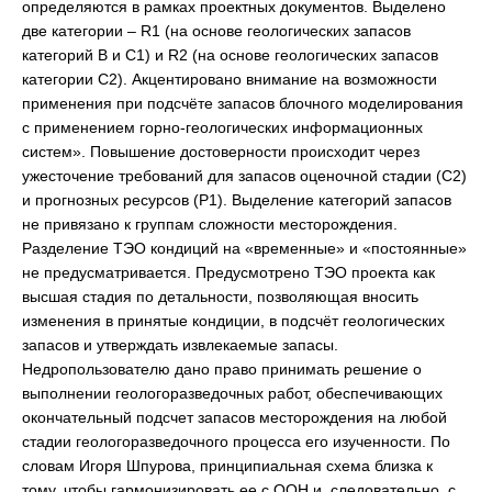
определяются в рамках проектных документов. Выделено
две категории – R1 (на основе геологических запасов
категорий В и С1) и R2 (на основе геологических запасов
категории С2). Акцентировано внимание на возможности
применения при подсчёте запасов блочного моделирования
с применением горно-геологических информационных
систем». Повышение достоверности происходит через
ужесточение требований для запасов оценочной стадии (С2)
и прогнозных ресурсов (Р1). Выделение категорий запасов
не привязано к группам сложности месторождения.
Разделение ТЭО кондиций на «временные» и «постоянные»
не предусматривается. Предусмотрено ТЭО проекта как
высшая стадия по детальности, позволяющая вносить
изменения в принятые кондиции, в подсчёт геологических
запасов и утверждать извлекаемые запасы.
Недропользователю дано право принимать решение о
выполнении геологоразведочных работ, обеспечивающих
окончательный подсчет запасов месторождения на любой
стадии геологоразведочного процесса его изученности. По
словам Игоря Шпурова, принципиальная схема близка к
тому, чтобы гармонизировать ее с ООН и, следовательно, с