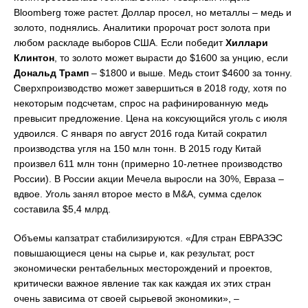
Bloomberg тоже растет. Доллар просел, но металлы – медь и
золото, поднялись. Аналитики пророчат рост золота при
любом раскладе выборов США. Если победит
Хиллари
Клинтон
, то золото может вырасти до $1600 за унцию, если
Дональд
Трамп
– $1800 и выше. Медь стоит $4600 за тонну.
Сверхпроизводство может завершиться в 2018 году, хотя по
некоторым подсчетам, спрос на рафинированную медь
превысит предложение. Цена на коксующийся уголь с июля
удвоился. С января по август 2016 года Китай сократил
производства угля на 150 млн тонн. В 2015 году Китай
произвел 611 млн тонн (примерно 10-летнее производство
России). В России акции Мечела выросли на 30%, Евраза –
вдвое. Уголь занял второе место в M&A, сумма сделок
составила $5,4 млрд.
Объемы капзатрат стабилизируются. «Для стран ЕВРАЗЭС
повышающиеся цены на сырье и, как результат, рост
экономически рентабельных месторождений и проектов,
критически важное явление так как каждая их этих стран
очень зависима от своей сырьевой экономики», –