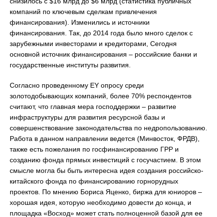
снизилось с $16 млрд до $6 млрд (статистика публичных
компаний по ключевым сделкам привлечения
финансирования). Изменились и источники
финансирования. Так, до 2014 года было много сделок с
зарубежными инвесторами и кредиторами, Сегодня
основной источник финансирования – российские банки и
государственные институты развития.
Согласно проведенному ЕY опросу среди
золотодобывающих компаний, более 70% респондентов
считают, что главная мера господдержки – развитие
инфраструктуры для развития ресурсной базы и
совершенствование законодательства по недропользованию.
Работа в данном направлении ведется (Минвосток, ФРДВ),
также есть пожелания по госфинансированию ГРР и
созданию фонда прямых инвестиций с госучастием. В этом
смысле могла бы быть интересна идея создания российско-
китайского фонда по финансированию горнорудных
проектов. По мнению Бориса Яценко, биржа для юниоров –
хорошая идея, которую необходимо довести до конца, и
площадка «Восход» может стать полноценной базой для ее