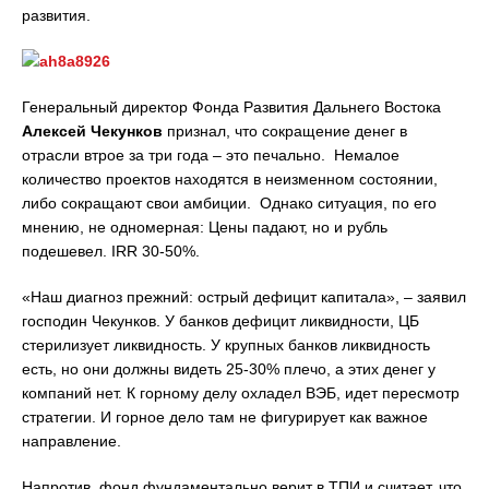
развития.
Генеральный директор Фонда Развития Дальнего Востока
Алексей Чекунков
признал, что сокращение денег в
отрасли втрое за три года – это печально. Немалое
количество проектов находятся в неизменном состоянии,
либо сокращают свои амбиции. Однако ситуация, по его
мнению, не одномерная: Цены падают, но и рубль
подешевел. IRR 30-50%.
«Наш диагноз прежний: острый дефицит капитала», – заявил
господин Чекунков. У банков дефицит ликвидности, ЦБ
стерилизует ликвидность. У крупных банков ликвидность
есть, но они должны видеть 25-30% плечо, а этих денег у
компаний нет. К горному делу охладел ВЭБ, идет пересмотр
стратегии. И горное дело там не фигурирует как важное
направление.
Напротив, фонд фундаментально верит в ТПИ и считает, что