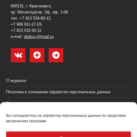
660131, г. Красноярск,
пр. Металлургов, 2ф, оф. 1-08
тел. +7 913 534-80-12,
+7 906 911-27-03,
+7 913 532-92-11
e-mail:
globus-j@mail.ru
О журнале
Политика в отношении обработки персональных данных
Согласие на обработку персональных данных
Пользовательское соглашение (оферта)
Вы соглашаетесь на обработку персональных данных по средствам
метрических программ.
Согласие на получение рекламных материалов