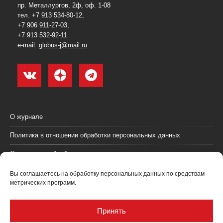
пр. Металлургов, 2ф, оф. 1-08
тел. +7 913 534-80-12,
+7 906 911-27-03,
+7 913 532-92-11
e-mail:
globus-j@mail.ru
О журнале
Политика в отношении обработки персональных данных
Согласие на обработку персональных данных
Пользовательское соглашение (оферта)
Вы соглашаетесь на обработку персональных данных по средствам
метрических программ.
Согласие на получение рекламных материалов
Рекламодателям
Принять