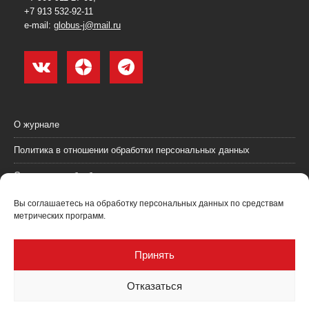
+7 913 532-92-11
e-mail:
globus-j@mail.ru
О журнале
Политика в отношении обработки персональных данных
Согласие на обработку персональных данных
Пользовательское соглашение (оферта)
Вы соглашаетесь на обработку персональных данных по средствам
метрических программ.
Согласие на получение рекламных материалов
Рекламодателям
Принять
Контакты
Отказаться