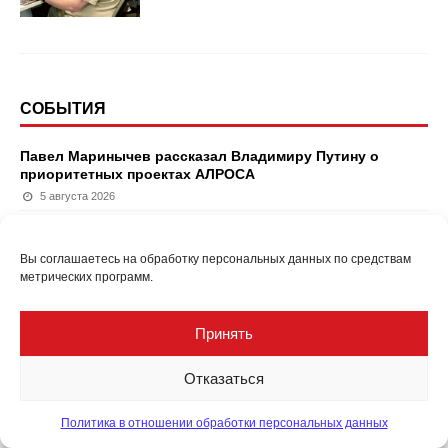
СОБЫТИЯ
Павел Маринычев рассказал Владимиру Путину о
приоритетных проектах АЛРОСА
5 августа 2026
«Янзолото» начинает работу на новом участке
4 августа 2026
Вы соглашаетесь на обработку персональных данных по средствам
Солнцевский угольный разрез. Уникальным условиям
метрических программ.
добычи — уникальные решения
4 августа 2026
Принять
Применение разработанных ранее методов и средств
вентиляции в метрополитене
Отказаться
4 августа 2026
АНО «НОИВ». Взрывной прогресс
Политика в отношении обработки персональных данных
4 августа 2026