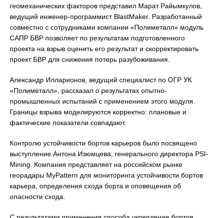
геомеханических факторов представил Марат Райымкулов,
ведущий инженер-программист BlastMaker. Разработанный
совместно с сотрудниками компании «Полиметалл» модуль
САПР БВР позволяет по результатам подготовленного
проекта на взрыв оценить его результат и скорректировать
проект БВР для снижения потерь разубоживания.
Александр Илларионов, ведущий специалист по ОГР УК
«Полиметалл», рассказал о результатах опытно-
промышленных испытаний с применением этого модуля.
Границы взрыва моделируются корректно: плановые и
фактические показатели совпадают.
Контролю устойчивости бортов карьеров было посвящено
выступление Антона Изюмцева, генерального директора PSI-
Mining. Компания представляет на российском рынке
георадары MyPattern для мониторинга устойчивости бортов
карьера, определения схода борта и оповещения об
опасности схода.
С результатами применения способа укрепления бортов