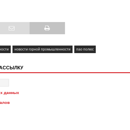
ности
новости горной промышленности
пао полюс
РАССЫЛКУ
х данных
иалов