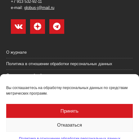
+7 913 532-92-11
e-mail:
globus-j@mail.ru
О журнале
Политика в отношении обработки персональных данных
Согласие на обработку персональных данных
Пользовательское соглашение (оферта)
Вы соглашаетесь на обработку персональных данных по средствам
метрических программ.
Согласие на получение рекламных материалов
Рекламодателям
Принять
Контакты
Отказаться
Политика в отношении обработки персональных данных