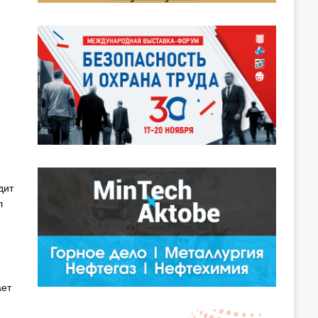
дит
л
ает