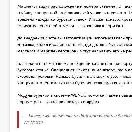
Машинист видит расположение и номера скважин по паспор
глубину с поправкой на фактический уровень горизонта. Т
времени находится буровой станок. И может контролиро
горизонту проектной отметки — выравнивать горизонт.
До внедрения системы автоматизации использовалась при
колышки, ходил и размечал точки, где должны быть скваж
мастеров и маркшейдеров: они могут направить его на ре
Благодаря высокоточному позиционированию по паспорту 
бурового станка. Специалисты видят на мониторе, где в 
скорость проходки. Раньше бурили на глаз, что увеличив
инструмента. Автоматизация бурения позволила сократит
Модуль бурения в системе WENCO помогает также повышат
параметров — давления воздуха и других.
— Насколько повысились эффективность и безопа
WENCO?