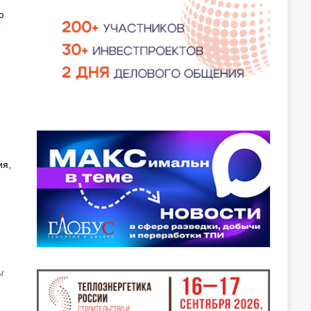
ю
ия,
ы