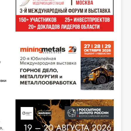
и
овки
о
о,