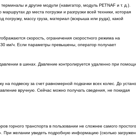
ерминалы и другие модули (навигатор, модуль PETNAF и т. д.).
маршрутах до места погрузки и разгрузки всей техники, которая
од погрузку, массу груза, материал (вскрыша или руда), какой
ображаются скорость, ограничения скоростного режима на
 30 км/ч. Если параметры превышены, оператор получает
 давлении в шинах. Давление контролируется удаленно при помощ
ку на подвеску за счет равномерной подкачки всех колес. До устан
авление вручную. Сейчас можно получать сведения, не покидая
ров горного транспорта в пользовании не сложнее самого простог
с». При желании увидеть подробную информацию (сколько загружен