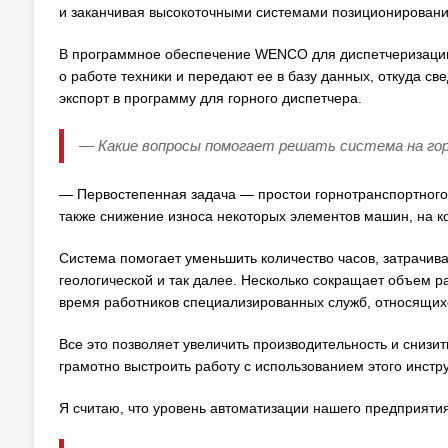
и заканчивая высокоточными системами позиционировани
В программное обеспечение WENCO для диспетчеризации
о работе техники и передают ее в базу данных, откуда с
экспорт в программу для горного диспетчера.
— Какие вопросы помогает решать система на го
— Первостепенная задача — простои горнотранспортного 
также снижение износа некоторых элементов машин, на 
Система помогает уменьшить количество часов, затрачи
геологической и так далее. Несколько сокращает объем р
время работников специализированных служб, относящихс
Все это позволяет увеличить производительность и снизи
грамотно выстроить работу с использованием этого инстр
Я считаю, что уровень автоматизации нашего предприятия 