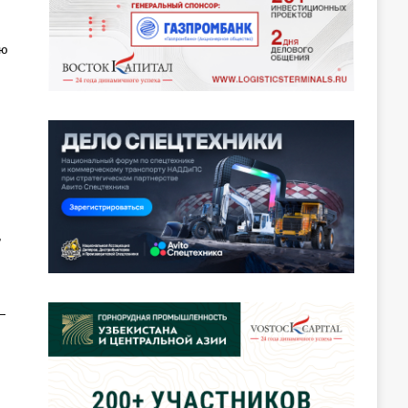
ию
,
—