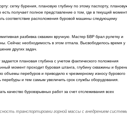
ту: сетку бурения, плановую глубину по этому паспорту, планову
о есть получает полное представление о том, где в текущий момент
вать соответствие расположения буровой машины следующему
митивная разбивка скважин вручную. Мастер БВР брал рулетку и
ины. Сейчас необходимость в этом отпала. Высвободилось время у
шение других задач.
задается плановая глубина с учетом фактического положения
данный момент проходит буровая штанга, глубину скважины и бурен
ало объемы перебуров и приводило к чрезмерному износу бурового
ь перебуры и тем самым увеличить срок службы оборудования.
ь качество буровзрывных работ за счет отслеживания всех
сность транспортировки горной массы с внедрением систем