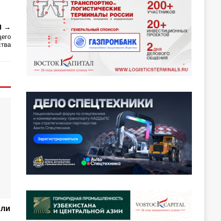
Я
щего
ства
или