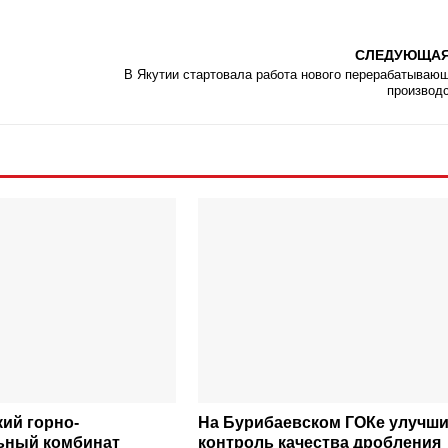
СЛЕДУЮЩА
В Якутии стартовала работа нового перерабатываю
производ
ий горно-
На Бурибаевском ГОКе улучш
ьный комбинат
контроль качества дробления