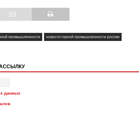
орной промышленности
новости горной промышленности россии
РАССЫЛКУ
х данных
иалов