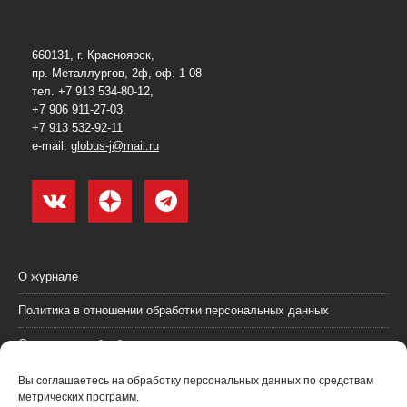
660131, г. Красноярск,
пр. Металлургов, 2ф, оф. 1-08
тел. +7 913 534-80-12,
+7 906 911-27-03,
+7 913 532-92-11
e-mail:
globus-j@mail.ru
О журнале
Политика в отношении обработки персональных данных
Согласие на обработку персональных данных
Пользовательское соглашение (оферта)
Вы соглашаетесь на обработку персональных данных по средствам
метрических программ.