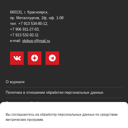
660131, г. Красноярск,
пр. Металлургов, 2ф, оф. 1-08
тел. +7 913 534-80-12,
+7 906 911-27-03,
+7 913 532-92-11
e-mail:
globus-j@mail.ru
О журнале
Политика в отношении обработки персональных данных
Согласие на обработку персональных данных
Пользовательское соглашение (оферта)
Вы соглашаетесь на обработку персональных данных по средствам
метрических программ.
Согласие на получение рекламных материалов