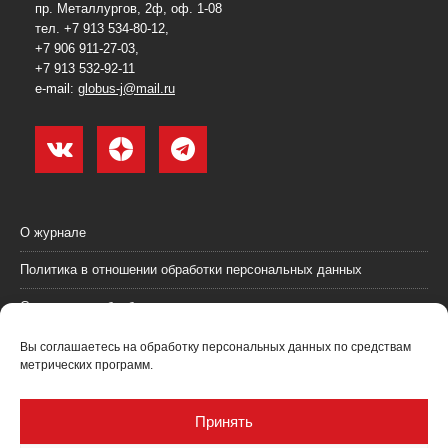
пр. Металлургов, 2ф, оф. 1-08
тел. +7 913 534-80-12,
+7 906 911-27-03,
+7 913 532-92-11
e-mail:
globus-j@mail.ru
О журнале
Политика в отношении обработки персональных данных
Согласие на обработку персональных данных
Пользовательское соглашение (оферта)
Вы соглашаетесь на обработку персональных данных по средствам
метрических программ.
Согласие на получение рекламных материалов
Рекламодателям
Принять