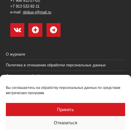
+7 906 911-27-03,
+7 913 532-92-11
e-mail:
globus-j@mail.ru
О журнале
Политика в отношении обработки персональных данных
Согласие на обработку персональных данных
Пользовательское соглашение (оферта)
Вы соглашаетесь на обработку персональных данных по средствам
метрических программ.
Согласие на получение рекламных материалов
Рекламодателям
Принять
Контакты
Отказаться