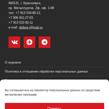
660131, г. Красноярск,
пр. Металлургов, 2ф, оф. 1-08
тел. +7 913 534-80-12,
+7 906 911-27-03,
+7 913 532-92-11
e-mail:
globus-j@mail.ru
О журнале
Политика в отношении обработки персональных данных
Согласие на обработку персональных данных
Пользовательское соглашение (оферта)
Вы соглашаетесь на обработку персональных данных по средствам
метрических программ.
Согласие на получение рекламных материалов
Рекламодателям
Принять