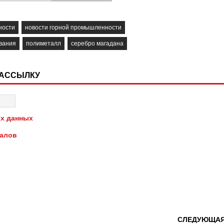
ности
новости горной промышленности
вания
полиметалл
серебро магадана
РАССЫЛКУ
х данных
иалов
СЛЕДУЮЩА