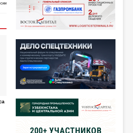
ссии
са