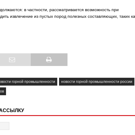
лжаются: в частности, рассматривается возможность при
ить извлечение из пустых пород полезных составляющих, таких ка
овости горной промышленности
новости горной промышленности россии
ов
РАССЫЛКУ