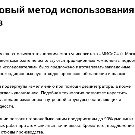
новый метод использования
в
ледовательского технологического университета «МИСиС» (г. Моск
анном композите не используются традиционные компоненты подоб
того исследователями было предложено изготавливать закладочные
, некондиционных руд, отходов процессов обогащения и шлаков.
 подвергнуты измельчению при помощи дезинтегратора, а позже
рглась увлажнению. Подобная технология позволяет нарастить
благодаря изменению внутренней структуры составляющих и
дности.
вании позволит горнодобывающим предприятиям до 90% уменьшит
х работ при этом снизится почти вдвое. Кроме того, предложение
отходы производства.