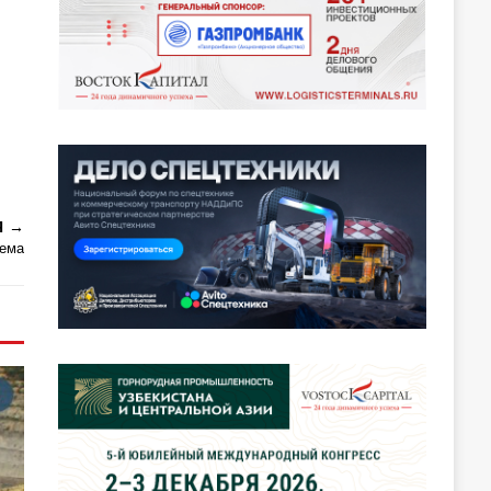
Я
тема