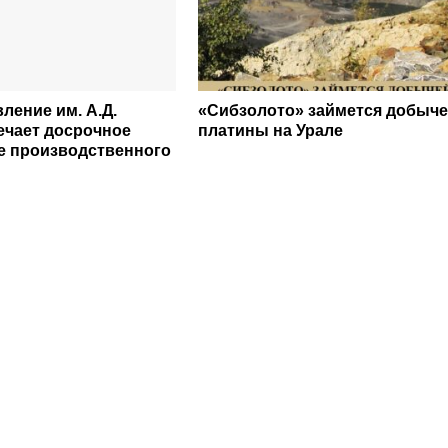
ление им. А.Д.
«Сибзолото» займется добыч
ечает досрочное
платины на Урале
 производственного